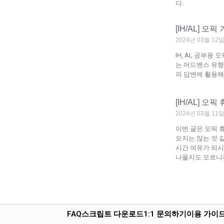
다.
[IH/AL] 오
2024년 03월 1
IH, AL 공부용
는 어드밴스 유형
의 답변에 활용해
[IH/AL] 
2024년 03월 1
이번 글은 오픽 
오지는 않는 것 
시간 여유가 되시
나올지도 모르니
FAQ
스크립트 다운로드
1:1 문의하기
이용 가이