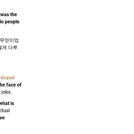
 was the
do people
 무엇이었
떻게 다루
veloped
the face of
 jobs.
what is
ctual
ve