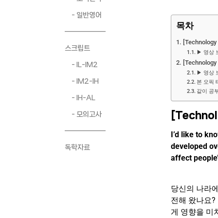
- 일반영어
목차
――――――
[Technolo
스크립트
▶ 영상 
[Technolo
- IL-IM2
▶ 영상 
- IM2-IH
본 오픽
같이 공
- IH-AL
[Techno
- 모의고사
――――――
I’d like to k
developed ov
독학자료
affect people’
당신의 나라에
전해 왔나요?
게 영향을 미