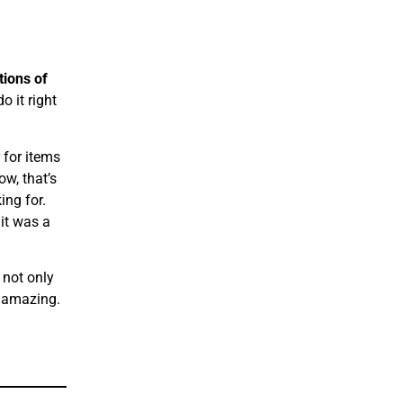
tions of
o it right
 for items
ow, that’s
ing for.
it was a
 not only
o amazing.