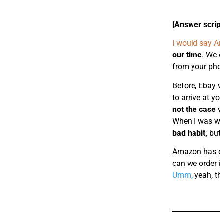
[Answer scrip
I would say A
our time
. We 
from your pho
Before, Ebay w
to arrive at y
not the case
When I was w
bad habit,
but
Amazon has ev
can we order 
Umm,
yeah, t