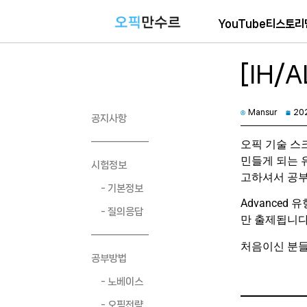
YouTube
티스토리
[IH/
Mansur
20
공지사항
――――――
오픽 기술 스
민들게 되는 유
시험정보
고하셔서 공
- 기본정보
Advanced
- 질의응답
만 출제됩니다
――――――
처음이신 분
공부방법
- 노베이스
- 오픽전략