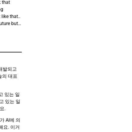
k that
ng
like that..
uture but…
들이 개발되고
술의 대표
고 있는 일
고 있는 일
요.
 AI에 의
해요. 이거