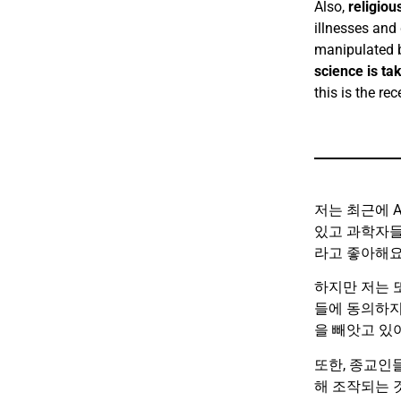
Also,
religiou
illnesses and 
manipulated by
science is ta
this is the re
저는 최근에 AI에
있고 과학자들
라고 좋아해요
하지만 저는 
들에 동의하지
을 빼앗고 있
또한, 종교인들
해 조작되는 