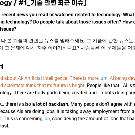
logy / #1_기술 관련 최근 이슈]
t recent news you read or watched related to technology. What
ng technology? Do people talk about those issues often? How 
 issues?
나 본 기술과 관련된 뉴스를 말해주세요. 그 기술에 관한 뉴스는
이 그 문제에 대해 자주 이야기하나요? 사람들은 이 문제들을 어
t]
rd about AI- Artificial Intelligence. There is more,
um,
AI being de
 scientists think that its future is bright.
People like that.. AI is
logy. There are body parts being created and.. robots doing our
y… there is also
a lot of backlash
. Many people don’t agree with
Because AIs are doing jobs, it is taking away employment from a
 This is concerning,
uh,
considering the amount of jobs that
ha
lost
.