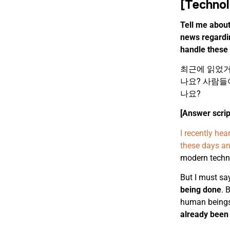
[Techno
Tell me abou
news regardi
handle these
최근에 읽었거
나요? 사람들
나요?
[Answer scrip
I recently hea
these days and
modern techno
But I must sa
being done
. 
human beings.
already been 