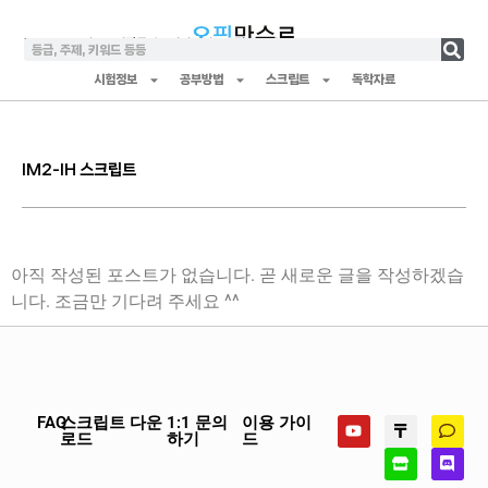
YouTube
티스토리
단톡방
스터디서버
스크립트 다운로드
시험정보
공부방법
스크립트
독학자료
IM2-IH 스크립트
아직 작성된 포스트가 없습니다. 곧 새로운 글을 작성하겠습
니다. 조금만 기다려 주세요 ^^
FAQ
스크립트 다운
1:1 문의
이용 가이
로드
하기
드